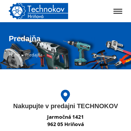
Predajňa
Home
Predajňa
You are here:
Nakupujte v predajni TECHNOKOV
Jarmočná 1421
962 05 Hriňová