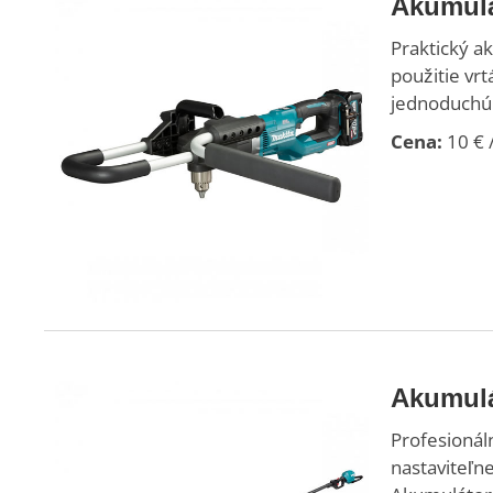
Akumulá
Praktický a
použitie vr
jednoduchú 
Cena:
10 € /
Akumulá
Profesionál
nastaviteľn