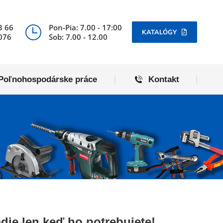
Poľnohospodárske práce
Kontakt
3 66
Pon-Pia: 7.00 - 17:00
KATALÓGY
076
Sob: 7.00 - 12.00
Poľnohospodárske práce
Kontakt
adie len keď ho potrebujete!