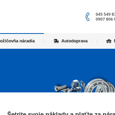
redajňa
Požičovňa náradia
Autodoprava
045 549 8
0907 806 
ožičovňa náradia
Autodoprava
Šetrite svoje náklady a plaťte za nár