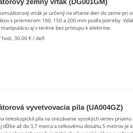
torový zemný vrták (DG001GM)
kumulátorový vrták je určený na vŕtanie dier do zeme pri o
tákov s priemerom 100, 150 a 200 mm podľa potreby. Vď
manipuláciu aj v teréne bez prístupu k elektrine.
 hod., 30.00 € / deň
torová vyvetvovacia píla (UA004GZ)
na teleskopická píla na orezávanie vysokých vetiev priamo
ej dĺžke až do 3,7 metra a celkovému dosahu 5 metrov je