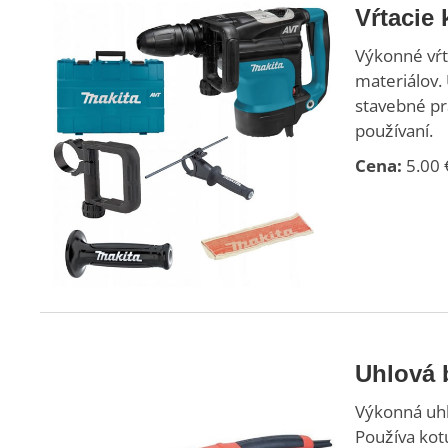
Vŕtacie
Výkonné vŕta
materiálov.
stavebné pr
používaní.
Cena:
5.00 €
Uhlová 
Výkonná uhl
Používa kot