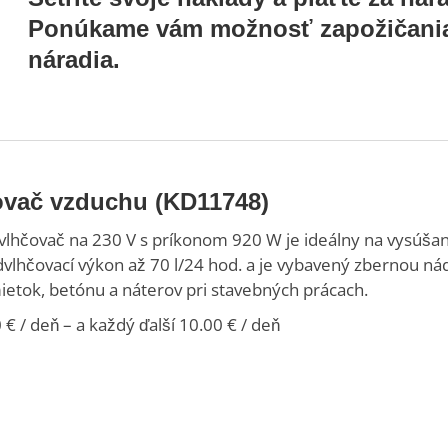
Ponúkame vám možnosť zapožičania
náradia.
vač vzduchu (KD11748)
lhčovač na 230 V s príkonom 920 W je ideálny na vysúšanie 
vlhčovací výkon až 70 l/24 hod. a je vybavený zbernou n
ietok, betónu a náterov pri stavebných prácach.
€ / deň – a každý ďalší 10.00 € / deň