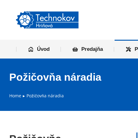
Úvod
P
Úvod
Predajňa
P
Požičovňa náradia
Home
Požičovňa náradia
You are here: