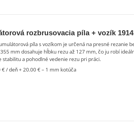
torová rozbrusovacia píla + vozík 191
mulátorová píla s vozíkom je určená na presné rezanie bet
55 mm dosahuje hĺbku rezu až 127 mm, čo ju robí ideáln
stabilitu a pohodlné vedenie rezu pri práci.
 € / deň + 20.00 € – 1 mm kotúča