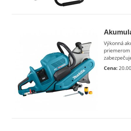
Akumulá
Výkonná aku
priemerom 3
zabezpečuje 
Cena:
20.00