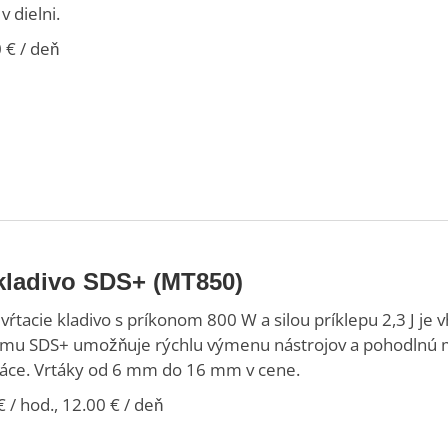
v dielni.
 € / deň
 kladivo SDS+ (MT850)
ŕtacie kladivo s príkonom 800 W a silou príklepu 2,3 J je 
mu SDS+ umožňuje rýchlu výmenu nástrojov a pohodlnú m
áce. Vrtáky od 6 mm do 16 mm v cene.
 / hod., 12.00 € / deň