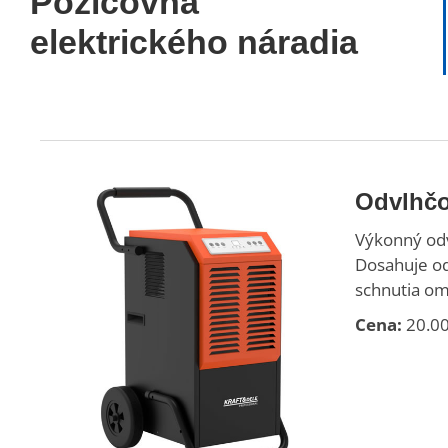
Požičovňa
elektrického náradia
Odvlhčo
Výkonný odv
Dosahuje od
schnutia om
Cena:
20.00 