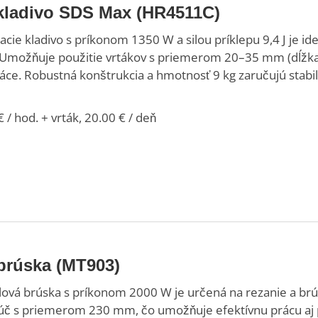
 kladivo SDS Max (HR4511C)
cie kladivo s príkonom 1350 W a silou príklepu 9,4 J je id
 Umožňuje použitie vrtákov s priemerom 20–35 mm (dĺžk
áce. Robustná konštrukcia a hmotnosť 9 kg zaručujú stabil
 / hod. + vrták, 20.00 € / deň
brúska (MT903)
ová brúska s príkonom 2000 W je určená na rezanie a brús
úč s priemerom 230 mm, čo umožňuje efektívnu prácu aj p