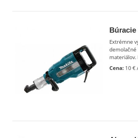
Búracie
Extrémne vý
demolačné p
materiálov.
Cena:
10 € /