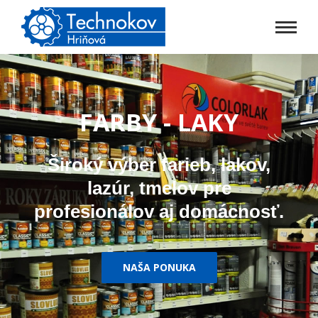
FARBY - LAKY
Široký výber farieb, lakov,
lazúr, tmelov pre
profesionálov aj domácnosť.
NAŠA PONUKA