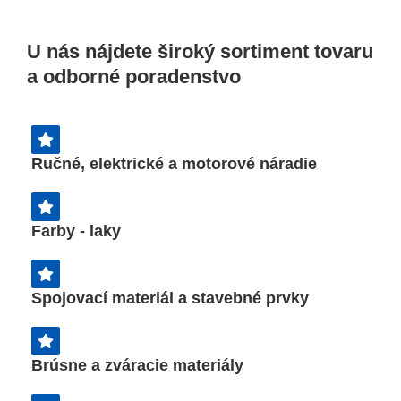
Ponúkame profesionálne
mechanizované služby a
poľnohospodárske práce našou
U nás nájdete široký sortiment tovaru
technikou.
a odborné poradenstvo
Ručné, elektrické a motorové náradie
Farby - laky
Spojovací materiál a stavebné prvky
Brúsne a zváracie materiály