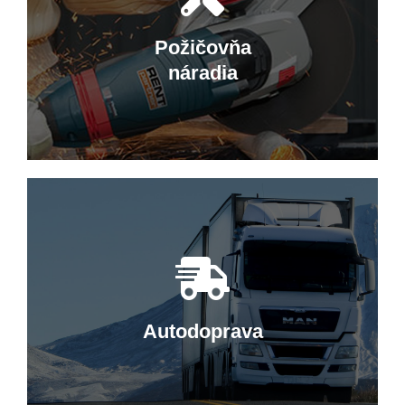
Predajňa v Hriňovej ponúka široký
sortiment ložísk, náradia, farieb a
Požičovňa
pracovných odevov.
náradia
Elektrické náradie
Ponúkame kvalitné elektrické a ručné
náradie značiek Makita, Metabo či
Worx.
Autodoprava