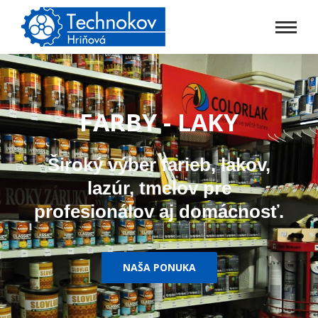
FARBY - LAKY
Široký výber farieb, lakov,
lazúr, tmelov pre
profesionálov aj domácnosť.
NAŠA PONUKA