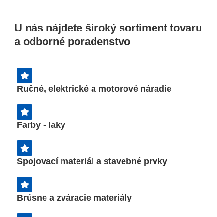
Ponúkame profesionálne
mechanizované služby a
poľnohospodárske práce našou
U nás nájdete široký sortiment tovaru
technikou.
a odborné poradenstvo
Ručné, elektrické a motorové náradie
Farby - laky
Spojovací materiál a stavebné prvky
Brúsne a zváracie materiály