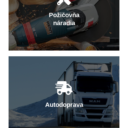
Predajňa v Hriňovej ponúka široký
sortiment ložísk, náradia, farieb a
Požičovňa
pracovných odevov.
náradia
Elektrické náradie
Ponúkame kvalitné elektrické a ručné
náradie značiek Makita, Metabo či
Worx.
Autodoprava