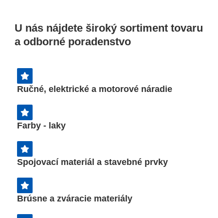
Ponúkame profesionálne
mechanizované služby a
poľnohospodárske práce našou
U nás nájdete široký sortiment tovaru
technikou.
a odborné poradenstvo
Ručné, elektrické a motorové náradie
Farby - laky
Spojovací materiál a stavebné prvky
Brúsne a zváracie materiály