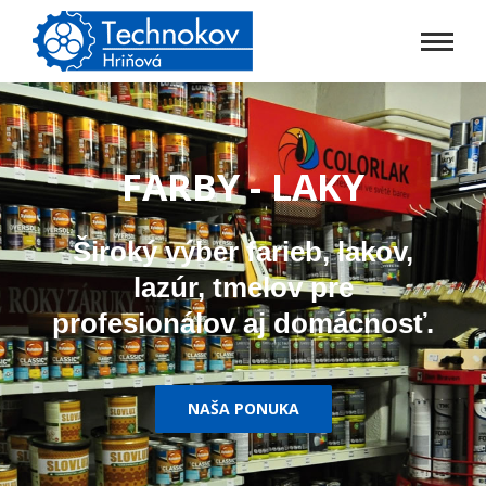
FARBY - LAKY
Široký výber farieb, lakov,
lazúr, tmelov pre
profesionálov aj domácnosť.
NAŠA PONUKA