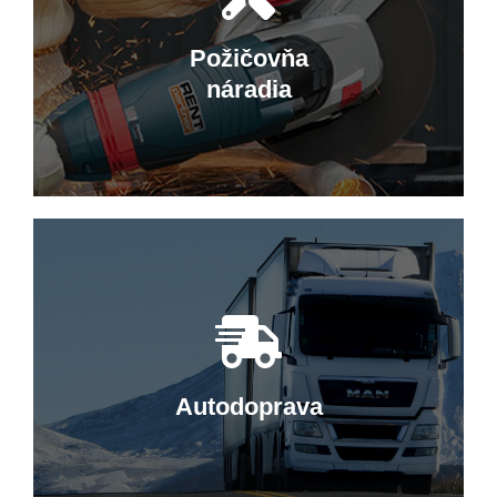
Predajňa v Hriňovej ponúka široký
sortiment ložísk, náradia, farieb a
Požičovňa
pracovných odevov.
náradia
Elektrické náradie
Ponúkame kvalitné elektrické a ručné
náradie značiek Makita, Metabo či
Worx.
Autodoprava