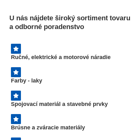
Ponúkame profesionálne
mechanizované služby a
poľnohospodárske práce našou
U nás nájdete široký sortiment tovaru
technikou.
a odborné poradenstvo
Ručné, elektrické a motorové náradie
Farby - laky
Spojovací materiál a stavebné prvky
Brúsne a zváracie materiály