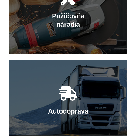
Predajňa v Hriňovej ponúka široký
sortiment ložísk, náradia, farieb a
Požičovňa
pracovných odevov.
náradia
Elektrické náradie
Ponúkame kvalitné elektrické a ručné
náradie značiek Makita, Metabo či
Worx.
Autodoprava