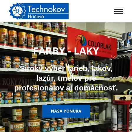
FARBY - LAKY
Široký výber farieb, lakov,
lazúr, tmelov pre
profesionálov aj domácnosť.
NAŠA PONUKA