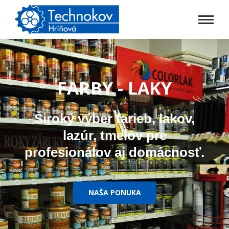
FARBY - LAKY
Široký výber farieb, lakov,
lazúr, tmelov pre
profesionálov aj domácnosť.
NAŠA PONUKA