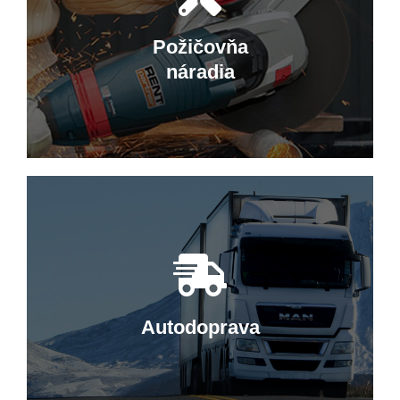
Predajňa v Hriňovej ponúka široký
sortiment ložísk, náradia, farieb a
Požičovňa
pracovných odevov.
náradia
Elektrické náradie
Ponúkame kvalitné elektrické a ručné
náradie značiek Makita, Metabo či
Worx.
Autodoprava