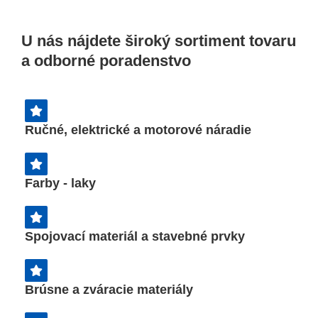
Ponúkame profesionálne
mechanizované služby a
poľnohospodárske práce našou
U nás nájdete široký sortiment tovaru
technikou.
a odborné poradenstvo
Ručné, elektrické a motorové náradie
Farby - laky
Spojovací materiál a stavebné prvky
Brúsne a zváracie materiály