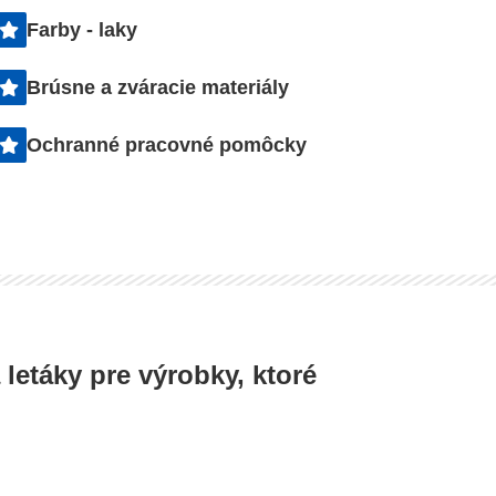
v v
Poľnohospodárske
Farby - laky
práce
Brúsne a zváracie materiály
Ponúkame profesionálne
žbu
mechanizované služby a
u
Ochranné pracovné pomôcky
poľnohospodárske práce
.
našou technikou.
 letáky pre výrobky, ktoré