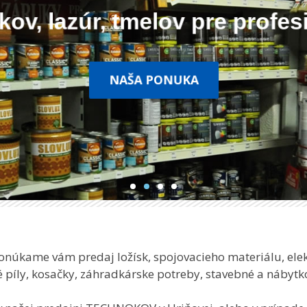
akov, lazúr, tmelov pre prof
NAŠA PONUKA
Ponúkame vám predaj ložísk, spojovacieho materiálu, elekt
é píly, kosačky, záhradkárske potreby, stavebné a náby