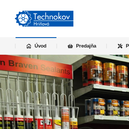
Úvod
P
Úvod
Predajňa
P