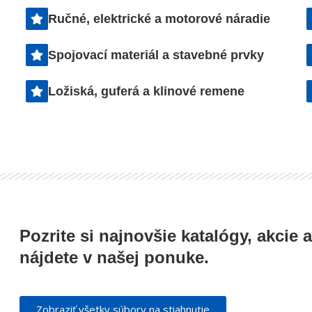
Preprava náklado
Ručné, elektrické a motorové náradie
ické náradie
rámci SR
 kvalitné elektrické
Spojovací materiál a stavebné prvky
Našim zákazníkom
náradie značiek
ponúkame doplnkovú slu
Metabo či Worx.
Ložiská, guferá a klinové remene
dovozu zakúpeného tovar
priamo na miesto určenia
Pozrite si najnovšie katalógy, akcie a
nájdete v našej ponuke.
Zobraziť všetky súbory na stiahnutie