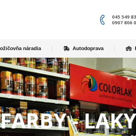
redajňa
Požičovňa náradia
Autodoprava
045 549 83
0907 806 
ožičovňa náradia
Autodoprava
FARBY - LAK