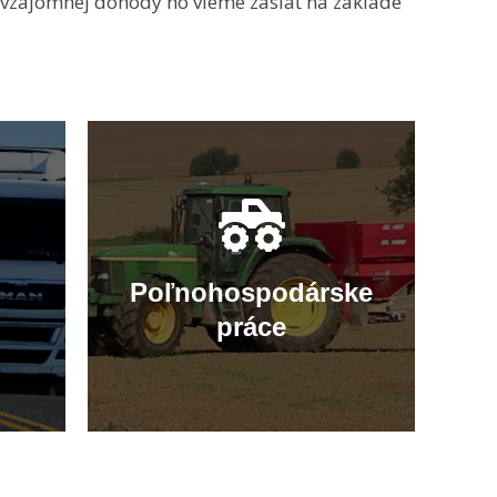
 vzájomnej dohody ho vieme zaslať na základe
Poľnohospodárske
práce