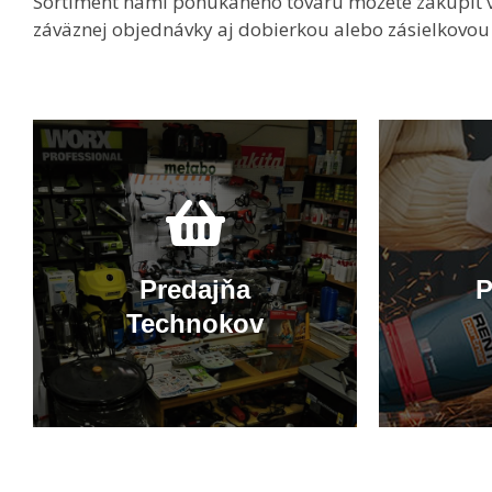
Sortiment nami ponúkaného tovaru môžete zakúpiť v
záväznej objednávky aj dobierkou alebo zásielkovou
Predajňa
P
Technokov