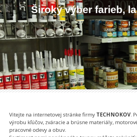
Široký výber farieb, l
Vitejte na internetovej stránke firmy
TECHNOKOV
. 
výrobu kľúčov, zváracie a brúsne materiály, motorov
pracovné odevy a obuv.