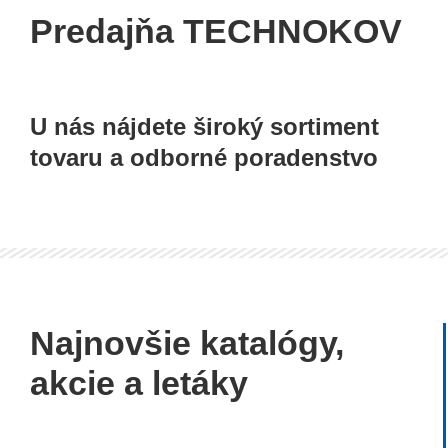
Nakupujte v
Predajňa TECHNOKOV
Elektr
Technokove
Ponúkame
Predajňa v Hriňovej ponúka
a ručné 
široký sortiment ložísk,
U nás nájdete široký sortiment
Makita, 
náradia, farieb a pracovných
tovaru a odborné poradenstvo
odevov.
Najnovšie katalógy,
akcie a letáky