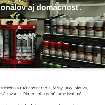
esionálov aj domácnosť.
rického a ručného náradia, farby, laky, pletivá,
tkové kovania. Okrem toho ponúkame kvalitné