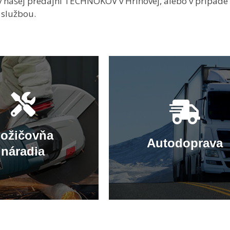
 našej predajni TECHNOKOV v Hriňovej, alebo v prípade
 službou.
ožičovňa
Autodoprava
náradia